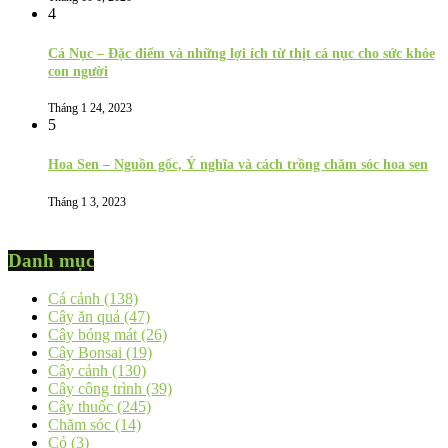
4
Cá Nục – Đặc điểm và những lợi ích từ thịt cá nục cho sức khỏe
con người
Tháng 1 24, 2023
5
Hoa Sen – Nguồn gốc, Ý nghĩa và cách trồng chăm sóc hoa sen
Tháng 1 3, 2023
Danh mục
Cá cảnh
(138)
Cây ăn quả
(47)
Cây bóng mát
(26)
Cây Bonsai
(19)
Cây cảnh
(130)
Cây công trình
(39)
Cây thuốc
(245)
Chăm sóc
(14)
Cỏ
(3)