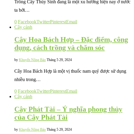
Trồng Cây Thủy Sinh đang là một xu hướng hiện nay ở nước
ta bởi…
0
Facebook
Twitter
Pinterest
Email
Cây cảnh
Cây Hoa Bách Hợp – Đặc điểm, công
dụng, cách trồng và chăm sóc
by
Khuyến Nông Báo
Tháng 5 29, 2024
Cây Hoa Bách Hợp là một vị thuốc nam quý được sử dụng
nhiều trong…
0
Facebook
Twitter
Pinterest
Email
Cây cảnh
Cây Phát Tài – Ý nghĩa phong thủy
của Cây Phát Tài
by
Khuyến Nông Báo
Tháng 5 29, 2024