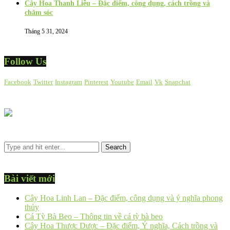
Cây Hoa Thanh Liễu – Đặc điểm, công dụng, cách trồng và
chăm sóc
Tháng 5 31, 2024
Follow Us
Facebook
Twitter
Instagram
Pinterest
Youtube
Email
Vk
Snapchat
Bài viết mới
Cây Hoa Linh Lan – Đặc điểm, công dụng và ý nghĩa phong
thủy
Cá Tỳ Bà Beo – Thông tin về cá tỳ bà beo
Cây Hoa Thược Dược – Đặc điểm, Ý nghĩa, Cách trồng và