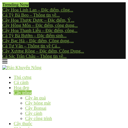
Trending Now
Cây Hoa Linh Lan – Đặc điểm, công...
Cá Tỳ Bà Beo – Thông tin về...
Cây Hoa Thược Dược – Đặc điểm, Ý...
Cây Hồng Môn – Đặc điểm, công dụng...
Cây Hoa Thanh Liễu – Đặc điểm, công...
Cá Tỳ Bà Bướm – Đặc điểm sinh...
Cây Bạc Hà – Đặc điểm, Công dụng,...
Cá Tư Vân – Thông tin về Cá...
Cây Xương Rồng – Đặc điểm, Công Dụng...
Cá Sặc Trân Châu – Thông tin về...
Thú cưng
Cá cảnh
Hoa đẹp
Cây trồng
Cây ăn quả
Cây bóng mát
Cây Bonsai
Cây cảnh
Cây công trình
Cây thuốc