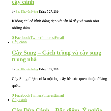
cây cảnh
by
Bao Khuyến Nông
Tháng 5 27, 2024
Không chỉ có hình dáng đẹp với tán lá dày và xanh như
những đám…
0
Facebook
Twitter
Pinterest
Email
Cây cảnh
Cây Sung – Cách trồng và cây sung
trong nhà
by
Bao Khuyến Nông
Tháng 5 27, 2024
Cây Sung được coi là một loại cây hết sức quen thuộc ở làng
quê…
0
Facebook
Twitter
Pinterest
Email
Cây cảnh
Cây Dừa Cảnh – Đặc điểm, Ý nghĩa