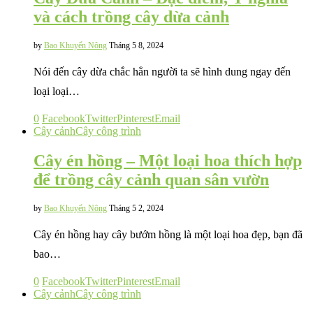
và cách trồng cây dừa cảnh
by
Bao Khuyến Nông
Tháng 5 8, 2024
Nói đến cây dừa chắc hẳn người ta sẽ hình dung ngay đến
loại loại…
0
Facebook
Twitter
Pinterest
Email
Cây cảnh
Cây công trình
Cây én hồng – Một loại hoa thích hợp
để trồng cây cảnh quan sân vườn
by
Bao Khuyến Nông
Tháng 5 2, 2024
Cây én hồng hay cây bướm hồng là một loại hoa đẹp, bạn đã
bao…
0
Facebook
Twitter
Pinterest
Email
Cây cảnh
Cây công trình