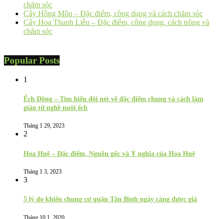
chăm sóc
Cây Hồng Môn – Đặc điểm, công dụng và cách chăm sóc
Cây Hoa Thanh Liễu – Đặc điểm, công dụng, cách trồng và
chăm sóc
Popular Posts
1
Ếch Đồng – Tìm hiểu đôi nét về đặc điểm chung và cách làm
giàu từ nghề nuôi ếch
Tháng 1 29, 2023
2
Hoa Huệ – Đặc điểm, Nguồn gốc và Ý nghĩa của Hoa Huệ
Tháng 1 3, 2023
3
5 lý do khiến chung cư quận Tân Bình ngày càng được giá
Tháng 10 1, 2020