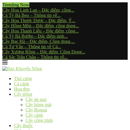
Trending Now
Cây Hoa Linh Lan – Đặc điểm, công...
Cá Tỳ Bà Beo – Thông tin về...
Cây Hoa Thược Dược – Đặc điểm, Ý...
Cây Hồng Môn – Đặc điểm, công dụng...
Cây Hoa Thanh Liễu – Đặc điểm, công...
Cá Tỳ Bà Bướm – Đặc điểm sinh...
Cây Bạc Hà – Đặc điểm, Công dụng,...
Cá Tư Vân – Thông tin về Cá...
Cây Xương Rồng – Đặc điểm, Công Dụng...
Cá Sặc Trân Châu – Thông tin về...
Thú cưng
Cá cảnh
Hoa đẹp
Cây trồng
Cây ăn quả
Cây bóng mát
Cây Bonsai
Cây cảnh
Cây công trình
Cây thuốc