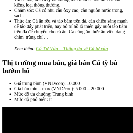
kiếng loại thông thường.
Chăm sóc: Cá có nhu cầu ôxy cao, cần nguồn nước trong,
sạch.
Thức ăn: Cá ăn rêu và tảo bám trên đá, cần chiếu sáng mạnh
để tảo đáy phát triển, hay bố trí hồ lộ thiên gây nuôi tảo bám
trên đá để chuyển cho cá ăn. Cá cũng ăn thức ăn viên dạng
chìm, trùng chỉ …
Xem thêm:
Cá Tư Vân – Thông tin về Cá tư vân
Thị trường mua bán, giá bán Cá tỳ bà
bướm hổ
Giá trung bình (VND/con): 10.000
Giá bán min – max (VND/con): 5.000 – 20.000
Mức độ ưa chuộng: Trung bình
Mức độ phổ biến: Ít