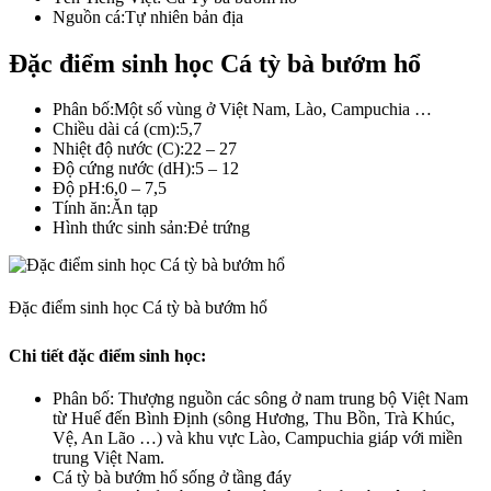
Nguồn cá:Tự nhiên bản địa
Đặc điểm sinh học Cá tỳ bà bướm hổ
Phân bố:Một số vùng ở Việt Nam, Lào, Campuchia …
Chiều dài cá (cm):5,7
Nhiệt độ nước (C):22 – 27
Độ cứng nước (dH):5 – 12
Độ pH:6,0 – 7,5
Tính ăn:Ăn tạp
Hình thức sinh sản:Đẻ trứng
Đặc điểm sinh học Cá tỳ bà bướm hổ
Chi tiết đặc điểm sinh học:
Phân bố: Thượng nguồn các sông ở nam trung bộ Việt Nam
từ Huế đến Bình Định (sông Hương, Thu Bồn, Trà Khúc,
Vệ, An Lão …) và khu vực Lào, Campuchia giáp với miền
trung Việt Nam.
Cá tỳ bà bướm hổ sống ở tầng đáy