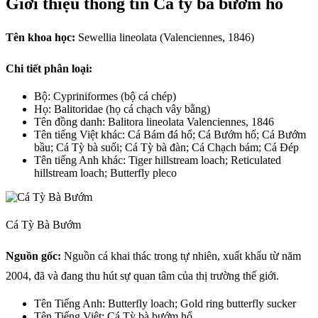
Giới thiệu thông tin Cá tỳ bà bướm hổ
Tên khoa học:
Sewellia lineolata (Valenciennes, 1846)
Chi tiết phân loại:
Bộ: Cypriniformes (bộ cá chép)
Họ: Balitoridae (họ cá chạch vây bằng)
Tên đồng danh: Balitora lineolata Valenciennes, 1846
Tên tiếng Việt khác: Cá Bám đá hổ; Cá Bướm hổ; Cá Bướm
bầu; Cá Tỳ bà suối; Cá Tỳ bà đàn; Cá Chạch bám; Cá Đép
Tên tiếng Anh khác: Tiger hillstream loach; Reticulated
hillstream loach; Butterfly pleco
Cá Tỳ Bà Bướm
Nguồn gốc:
Nguồn cá khai thác trong tự nhiên, xuất khẩu từ năm
2004, đã và đang thu hút sự quan tâm của thị trường thế giới.
Tên Tiếng Anh: Butterfly loach; Gold ring butterfly sucker
Tên Tiếng Việt: Cá Tỳ bà bướm hổ