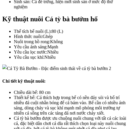
Sinh sản: Cá đẻ trứng, hiện mới sinh sản ở mức độ thử
nghiệm
Kỹ thuật nuôi Cá tỳ bà bướm hổ
Thể tích bể nuôi (L):80 (L)
Hình thức nuôi:Ghép
Nuôi trong hồ rong:Không
Yêu cầu ánh sáng:Mạnh
Yêu cầu lọc nước:Nhiều
Yêu cầu sục khí:Nhiều
Chi tiết kỹ thuật nuôi:
Chiều dài bể: 80 cm
Thiết kế bể: Cá thích hợp trong bể có nền đáy sỏi và bố trí
nhiều đá cuội nhẵn bóng để cá bám vào. Bể cần có nhiều ánh
sáng, dòng chảy và sục khí mạnh mô phỏng môi trường tự
nhiên cá sống trên các tảng đá nơi nước chảy xiết.
Cá tỳ bà bướm được ưu chuộng nuôi chung với tất cả các loài
cá, đặc biệt dân chơi cá dĩa rất thích chọn loại này nuôi chung
với cá dĩa, bởi cá tỳ bà không mút nhớt cá dĩa như cá lau