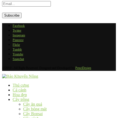
Facebook
Twitter
Instagram
Pinterest
Flickr
Tumblr
Youtube
Snapchat
@2019 - All Right Reserved. Designed and Developed by
PenciDesign
Thú cưng
Cá cảnh
Hoa đẹp
Cây trồng
Cây ăn quả
Cây bóng mát
Cây Bonsai