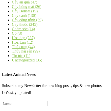
Cây ăn quả
(47)
Cây bóng mát
(26)
Cây Bonsai
(19)
Cây cảnh
(130)
Cây công trình
(39)
Cây thuốc
(245)
Chăm sóc
(14)
Cỏ
(3)
Hoa đẹp
(287)
Hoa Lan
(12)
Thú cưng
(44)
Thủy hải sản
(99)
Tin tức
(11)
Uncategorized
(35)
Latest Animal News
Subscribe my Newsletter for new blog posts, tips & new photos.
Let's stay updated!