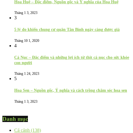
Hoa Huệ – Đặc điểm, Nguồn gốc và Ý nghĩa của Hoa Huệ
Tháng 1 3, 2023
3
5 lý do khiến chung cư quận Tân Bình ngày càng được giá
Tháng 10 1, 2020
4
Cá Nục – Đặc điểm và những lợi ích từ thịt cá nục cho sức khỏe
con người
Tháng 1 24, 2023
5
Hoa Sen – Nguồn gốc, Ý nghĩa và cách trồng chăm sóc hoa sen
Tháng 1 3, 2023
Danh mục
Cá cảnh
(138)